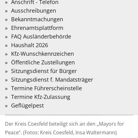
Sie?
Anschrift - Telefon
Auf der folgenden Seite stellen wir Informationen
Meldung
08.07.2026
Bitte
Ausschreibungen
in Deutscher Gebärdensprache bereit, die mit
vom:
Suchbegriff
Bekanntmachungen
Hilfe Künstlicher Intelligenz übersetzt wurden.
eingeben.
Ehrenamtsplattform
FAQ Ausländerbehörde
Gebärdensprache
Haushalt 2026
Kfz-Wunschkennzeichen
Öffentliche Zustellungen
Sitzungsdienst für Bürger
Sitzungsdienst f. Mandatsträger
Termine Führerscheinstelle
Termine Kfz-Zulassung
Geflügelpest
Der Kreis Coesfeld beteiligt sich an den „Mayors for
Peace“. (Fotos: Kreis Coesfeld, Insa Waltermann)