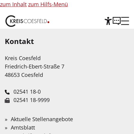
zum Inhalt
zum Hilfs-Menü
Kontakt
Hilfe
©
Copyright
Informationen
Kreis Coesfeld
Leichte Sprache
für
Friedrich-Ebert-Straße 7
Abbildung
Wir stellen Inhalte unserer Web-Seite in Leichter
48653 Coesfeld
Sprache zur Verfügung. Das Angebot wird mit
Hilfe Künstlicher Intelligenz weiter ausgebaut.
02541 18-0
02541 18-9999
Service-Portal
Suche
Schnellfinder
Leichte Sprache
info@kreis-coesfeld.de
Suche
Beflaggung für Mayors for
Wonach
Aktuelle Stellenangebote
Kontaktformular
suchen
Gebärdensprache
Amtsblatt
Peace