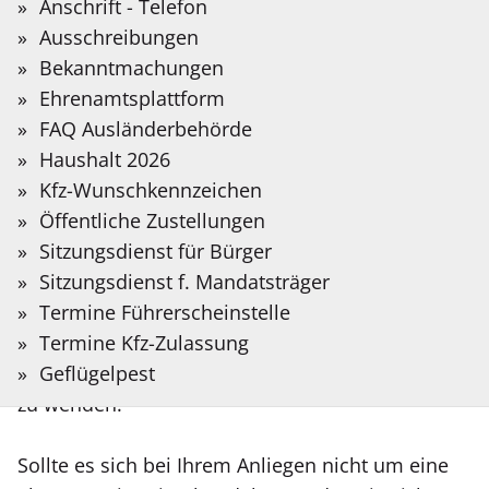
Sie?
Anschrift - Telefon
Kindeswohlgefährdung
Auf der folgenden Seite stellen wir Informationen
Bitte
Ausschreibungen
in Deutscher Gebärdensprache bereit, die mit
Suchbegriff
Bekanntmachungen
Hilfe Künstlicher Intelligenz übersetzt wurden.
eingeben.
Ehrenamtsplattform
Beratung und Schutz - Der Draht
FAQ Ausländerbehörde
Gebärdensprache
zum Jugendamt des Kreises
Haushalt 2026
Coesfeld: 02541/18-5170
Kfz-Wunschkennzeichen
Öffentliche Zustellungen
Sollten Ihnen Anhaltspunkte für eine akute
Sitzungsdienst für Bürger
Gefährdung eines Kindes
Sitzungsdienst f. Mandatsträger
im Kreis Coesfeld
bekannt werden, so haben Sie die Möglichkeit,
Termine Führerscheinstelle
sich zu jeder Zeit über die Telefonnummer
Termine Kfz-Zulassung
02541
18-5170
Geflügelpest
an das Jugendamt des Kreises Coesfeld
zu wenden.
Sollte es sich bei Ihrem Anliegen nicht um eine