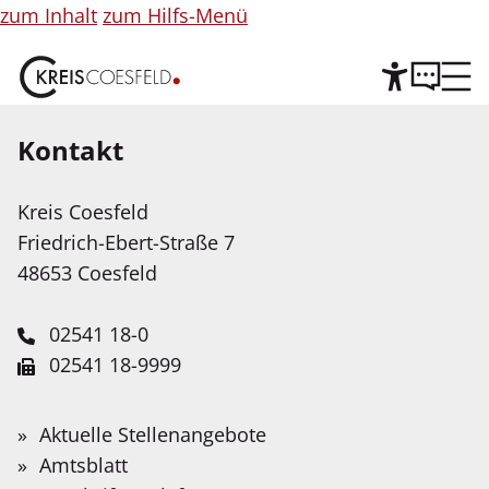
zum Inhalt
zum Hilfs-Menü
Kontakt
Hilfe
©
Copyright
Informationen
Kreis Coesfeld
Leichte Sprache
für
Friedrich-Ebert-Straße 7
Abbildung
Wir stellen Inhalte unserer Web-Seite in Leichter
48653 Coesfeld
Sprache zur Verfügung. Das Angebot wird mit
Hilfe Künstlicher Intelligenz weiter ausgebaut.
02541 18-0
02541 18-9999
Service-Portal
Suche
Schnellfinder
Leichte Sprache
info@kreis-coesfeld.de
Suche
Kindernotruf | Jugendnotruf
Wonach
Aktuelle Stellenangebote
Kontaktformular
suchen
Gebärdensprache
Amtsblatt
| Kinderschutz |