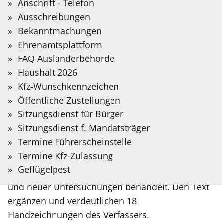
Sie?
Anschrift - Telefon
Auf der folgenden Seite stellen wir Informationen
Bitte
Ausschreibungen
in Deutscher Gebärdensprache bereit, die mit
Suchbegriff
Bekanntmachungen
Hilfe Künstlicher Intelligenz übersetzt wurden.
Publikationen
eingeben.
Ehrenamtsplattform
FAQ Ausländerbehörde
Gebärdensprache
Band 1
Haushalt 2026
Kfz-Wunschkennzeichen
Eine alte Coesfelder Flora
Öffentliche Zustellungen
Sitzungsdienst für Bürger
Fridolin Neu (1965)
Sitzungsdienst f. Mandatsträger
Termine Führerscheinstelle
In dieser kleinen Broschüre werden die
Termine Kfz-Zulassung
Wandlungen der Coesfelder Pflanzenwelt seit
Geflügelpest
dem Jahr 1840 aufgrund alter Aufzeichnungen
und neuer Untersuchungen behandelt. Den Text
ergänzen und verdeutlichen 18
Handzeichnungen des Verfassers.