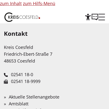
zum Inhalt
zum Hilfs-Menü
Kontakt
Hilfe
©
Copyright
Informationen
Kreis Coesfeld
Leichte Sprache
für
Friedrich-Ebert-Straße 7
Abbildung
Wir stellen Inhalte unserer Web-Seite in Leichter
48653 Coesfeld
Sprache zur Verfügung. Das Angebot wird mit
Hilfe Künstlicher Intelligenz weiter ausgebaut.
02541 18-0
02541 18-9999
Service-Portal
Suche
Schnellfinder
Leichte Sprache
info@kreis-coesfeld.de
Suche
Beiträge zur Landes- und
Wonach
Aktuelle Stellenangebote
Kontaktformular
suchen
Gebärdensprache
Amtsblatt
Volkskunde