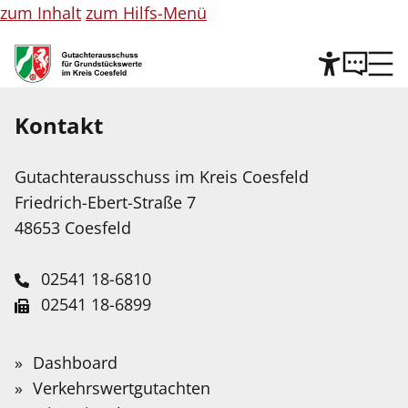
zum Inhalt
zum Hilfs-Menü
Kontakt
Hilfe
©
Copyright
Informationen
Gutachterausschuss im Kreis Coesfeld
Leichte Sprache
für
Friedrich-Ebert-Straße 7
Abbildung
Wir stellen Inhalte unserer Web-Seite in Leichter
48653 Coesfeld
Sprache zur Verfügung. Das Angebot wird mit
Hilfe Künstlicher Intelligenz weiter ausgebaut.
02541 18-6810
02541 18-6899
Service-Portal
Suche
Schnellfinder
Leichte Sprache
gutachterausschuss@kreis-coesfeld.de
Suche
Gutachterausschuss im Kreis
Wonach
Dashboard
Kontaktformular
suchen
Gebärdensprache
Verkehrswertgutachten
Coesfeld