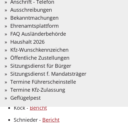
Sie?
Anschrift - Telefon
Auf der folgenden Seite stellen wir Informationen
Bitte
Ausschreibungen
in Deutscher Gebärdensprache bereit, die mit
Suchbegriff
Bekanntmachungen
Hilfe Künstlicher Intelligenz übersetzt wurden.
DU
Anlagen nach IE-Richtlinie
eingeben.
Ehrenamtsplattform
Berichte
FAQ Ausländerbehörde
Gebärdensprache
Eilers -
Bericht
Haushalt 2026
Kfz-Wunschkennzeichen
Farmbetriebe Große Volksbeck GmbH & Co.
Öffentliche Zustellungen
KG -
Bericht
Sitzungsdienst für Bürger
Hähnchenmast Kruse GbR -
Bericht
Sitzungsdienst f. Mandatsträger
Termine Führerscheinstelle
Hähnchenmast Leuste -
Bericht
Termine Kfz-Zulassung
Jeiler -
Bericht
Geflügelpest
Kock -
Bericht
Schnieder -
Bericht