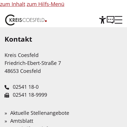
zum Inhalt
zum Hilfs-Menü
Kontakt
Hilfe
©
Copyright
Informationen
Kreis Coesfeld
Leichte Sprache
für
Friedrich-Ebert-Straße 7
Abbildung
Wir stellen Inhalte unserer Web-Seite in Leichter
48653 Coesfeld
Sprache zur Verfügung. Das Angebot wird mit
Hilfe Künstlicher Intelligenz weiter ausgebaut.
02541 18-0
02541 18-9999
Service-Portal
Suche
Schnellfinder
Leichte Sprache
info@kreis-coesfeld.de
Suche
Umweltinspektionen -
Wonach
Aktuelle Stellenangebote
Kontaktformular
suchen
Gebärdensprache
Amtsblatt
Dülmen