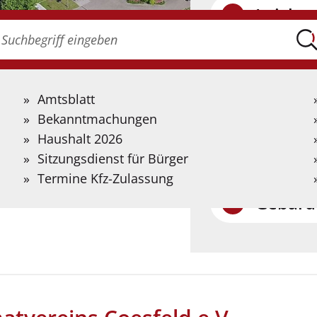
Leichte
Suche
onach
uchen
Gebärdensprach
ie?
itte
Auf der folgenden 
Amtsblatt
uchbegriff
Informationen in
Bekanntmachungen
ingeben.
Gebärdensprache b
Haushalt 2026
cher und Geschichtsblätter
Künstlicher Intell
Sitzungsdienst für Bürger
Termine Kfz-Zulassung
 Geschichtsblätter
Gebärd