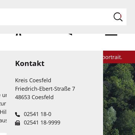
ILFE
KONTAKT
MENÜ
Politik
Themen & Projekte
Kreisportrait
Kontakt
Kreis Coesfeld
Friedrich-Ebert-Straße 7
e unserer Web-Seite in
48653 Coesfeld
zur Verfügung. Das
Hilfe Künstlicher
02541 18-0
 ausgebaut.
02541 18-9999