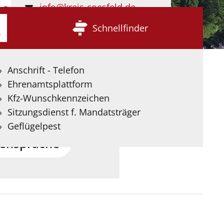
info@kreis-coesfeld.de
 Sprache
Kontaktformular
Schnellfinder
e
Seite stellen wir
Anschrift - Telefon
 Deutscher
Ehrenamtsplattform
ereit, die mit Hilfe
Kfz-Wunschkennzeichen
igenz übersetzt wurden.
Sitzungsdienst f. Mandatsträger
Geflügelpest
ensprache