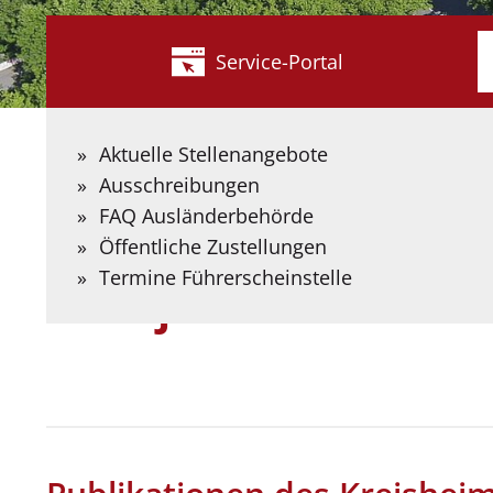
W
Service-Portal
s
S
B
Aktuelle Stellenangebote
S
Ausschreibungen
e
FAQ Ausländerbehörde
Kreis Coesfeld
Aktuelles
Publikationen
Kreisjahrbü
Öffentliche Zustellungen
Termine Führerscheinstelle
Kreisjahrbücher und