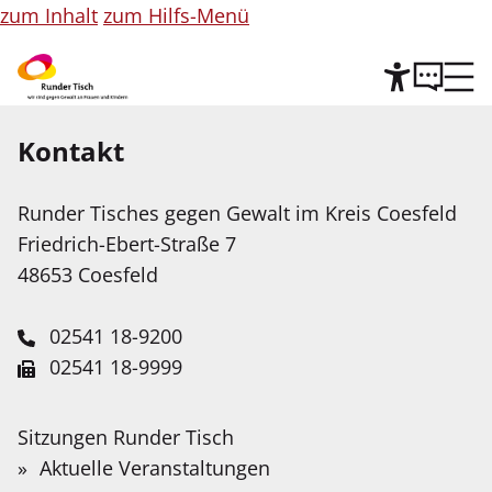
zum Inhalt
zum Hilfs-Menü
Kontakt
Hilfe
Runder Tisches gegen Gewalt im Kreis Coesfeld
Leichte Sprache
Friedrich-Ebert-Straße 7
Wir stellen Inhalte unserer Web-Seite in Leichter
48653 Coesfeld
Sprache zur Verfügung. Das Angebot wird mit
Hilfe Künstlicher Intelligenz weiter ausgebaut.
02541 18-9200
02541 18-9999
Service-Portal
Suche
Schnellfinder
Leichte Sprache
anke.herbstmann@kreis-coesfeld.de
Suche
… für Frauen und Kinder mit
Wonach
Sitzungen Runder Tisch
Kontaktformular
suchen
Gebärdensprache
Aktuelle Veranstaltungen
Behinderungen