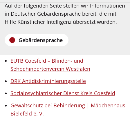
Sie?
Auf der folgenden Seite stellen wir Informationen
Bitte
in Deutscher Gebärdensprache bereit, die mit
Suchbegriff
Hilfe Künstlicher Intelligenz übersetzt wurden.
Hilfeanbieter, Kontaktadressen:
eingeben.
Gebärdensprache
NetzwerkBüro Frauen und Mädchen mit
Behinderung/chronischer Erkrankung NRW
EUTB Coesfeld – Blinden- und
Sehbehindertenverein Westfalen
DRK Antidiskriminierungsstelle
Sozialpsychiatrischer Dienst Kreis Coesfeld
Gewaltschutz bei Behinderung | Mädchenhaus
Bielefeld e. V.