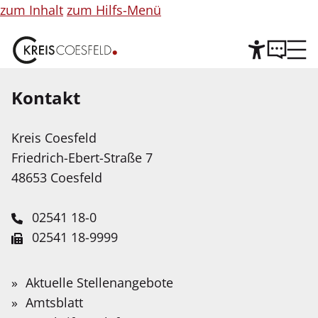
zum Inhalt
zum Hilfs-Menü
Kontakt
Hilfe
Kreis Coesfeld
Leichte Sprache
Friedrich-Ebert-Straße 7
Wir stellen Inhalte unserer Web-Seite in Leichter
48653 Coesfeld
Sprache zur Verfügung. Das Angebot wird mit
Hilfe Künstlicher Intelligenz weiter ausgebaut.
02541 18-0
02541 18-9999
Service-Portal
Suche
Schnellfinder
Leichte Sprache
info@kreis-coesfeld.de
Suche
Buchhinweis: Walter, Das NS-
Wonach
Aktuelle Stellenangebote
Kontaktformular
suchen
Gebärdensprache
Amtsblatt
Regime – Kollegen und