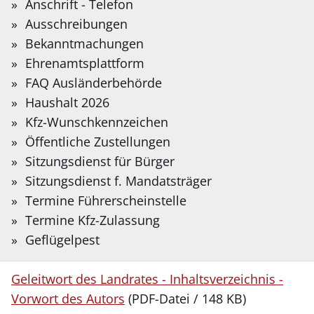
Sie?
Anschrift - Telefon
Nachbarn
Auf der folgenden Seite stellen wir Informationen
Bitte
Ausschreibungen
in Deutscher Gebärdensprache bereit, die mit
Suchbegriff
Bekanntmachungen
Hilfe Künstlicher Intelligenz übersetzt wurden.
eingeben.
Ehrenamtsplattform
Bernd Walter: Das NS-Regime – Kollegen und
FAQ Ausländerbehörde
Gebärdensprache
Nachbarn. Die Kreise Coesfeld und
Haushalt 2026
Lüdinghausen in der Zeit des
Kfz-Wunschkennzeichen
Nationalsozialismus (= Beiträge zur Landes- und
Öffentliche Zustellungen
Volkskunde des Kreises Coesfeld Band 30.
Sitzungsdienst für Bürger
Herausgegeben im Auftrag des Kreises Coesfeld
Sitzungsdienst f. Mandatsträger
von Christian Schulze Pellengahr), Münster 2024.
Termine Führerscheinstelle
Termine Kfz-Zulassung
ISBN 978-3-402-25037-2
Geflügelpest
Geleitwort des Landrates - Inhaltsverzeichnis -
Vorwort des Autors
(PDF-Datei / 148 KB)