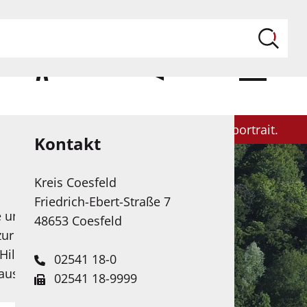
ILFE
KONTAKT
MENÜ
Politik
Themen & Projekte
Kreisportrait
Kontakt
Kreis Coesfeld
Friedrich-Ebert-Straße 7
e unserer Web-Seite in
48653 Coesfeld
zur Verfügung. Das
Hilfe Künstlicher
02541 18-0
 ausgebaut.
02541 18-9999