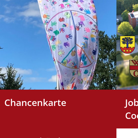
Chancenkarte
Jo
Co