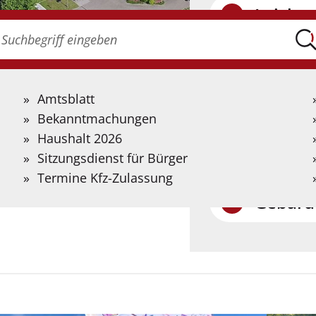
Leichte
Suche
onach
uchen
Gebärdensprach
ie?
itte
Auf der folgenden 
Amtsblatt
uchbegriff
Informationen in
Bekanntmachungen
ingeben.
Gebärdensprache b
Haushalt 2026
enter
Künstlicher Intell
Sitzungsdienst für Bürger
Termine Kfz-Zulassung
Gebärd