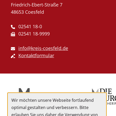
Friedrich-Ebert-Straße 7
48653 Coesfeld
02541 18-0
02541 18-9999
info@kreis-coesfeld.de
Kontaktformular
Externe
Angebote
Wir möchten unsere Webseite fortlaufend
optimal gestalten und verbessern. Bitte
erlauben Sie uns daher die Verwendung von