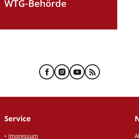
WTG-Behörde
Service
N
Impressum
A