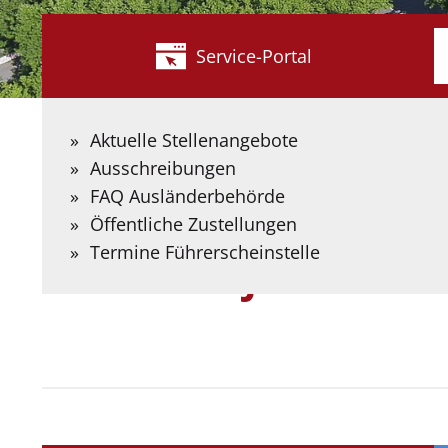
W
Service-Portal
s
S
B
Aktuelle Stellenangebote
S
Ausschreibungen
e
FAQ Ausländerbehörde
Kreis Coesfeld
Themen & Projekte
Soziales + Jobc
Öffentliche Zustellungen
Termine Führerscheinstelle
Soziales + Jobcenter