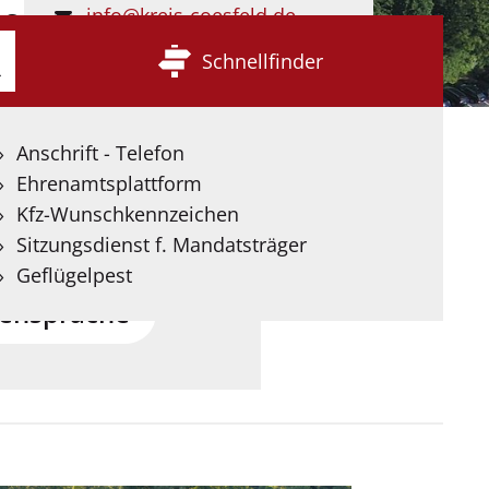
info@kreis-coesfeld.de
 Sprache
Kontaktformular
Schnellfinder
e
Seite stellen wir
Anschrift - Telefon
 Deutscher
Ehrenamtsplattform
ereit, die mit Hilfe
Kfz-Wunschkennzeichen
igenz übersetzt wurden.
Sitzungsdienst f. Mandatsträger
Geflügelpest
ensprache