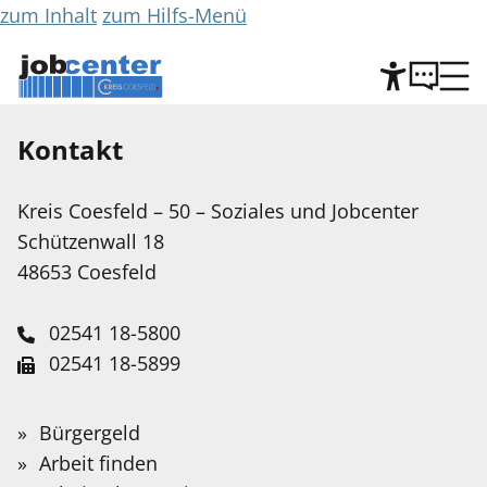
zum Inhalt
zum Hilfs-Menü
Kontakt
Hilfe
Kreis Coesfeld – 50 – Soziales und Jobcenter
Leichte Sprache
Schützenwall 18
Wir stellen Inhalte unserer Web-Seite in Leichter
48653 Coesfeld
Sprache zur Verfügung. Das Angebot wird mit
Hilfe Künstlicher Intelligenz weiter ausgebaut.
02541 18-5800
02541 18-5899
Service-Portal
Suche
Schnellfinder
Leichte Sprache
jobcenter@kreis-coesfeld.de
Suche
Veranstaltungen
Wonach
Bürgergeld
Kontaktformular
suchen
Gebärdensprache
Arbeit finden