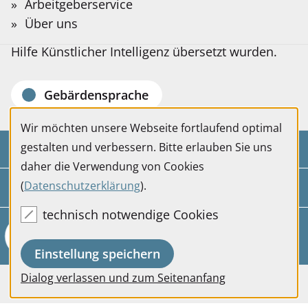
Sie?
Arbeitgeberservice
Ergebnis
Es liegen derzeit keine Veranstaltungen vor.
Auf der folgenden Seite stellen wir Informationen
Bitte
Über uns
Ihrer
in Deutscher Gebärdensprache bereit, die mit
Suchbegriff
Filtereinstellung
Hilfe Künstlicher Intelligenz übersetzt wurden.
eingeben.
Gebärdensprache
Wir möchten unsere Webseite fortlaufend optimal
gestalten und verbessern. Bitte erlauben Sie uns
Kontakt
daher die Verwendung von Cookies
(
Datenschutzerklärung
).
Service
technisch notwendige Cookies
Einstellung speichern
Dialog verlassen und zum Seitenanfang
Externe Angebote