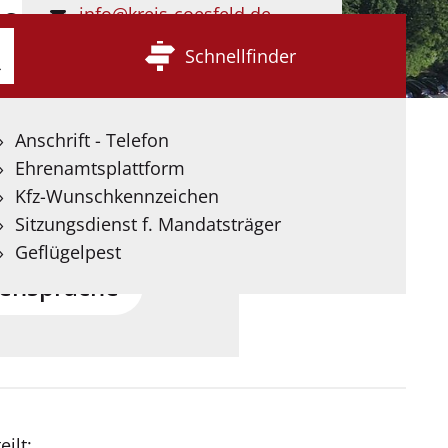
info@kreis-coesfeld.de
 Sprache
Kontaktformular
Schnellfinder
e
Seite stellen wir
Anschrift - Telefon
 Deutscher
Ehrenamtsplattform
ereit, die mit Hilfe
Kfz-Wunschkennzeichen
igenz übersetzt wurden.
Sitzungsdienst f. Mandatsträger
Geflügelpest
ensprache
ilt: