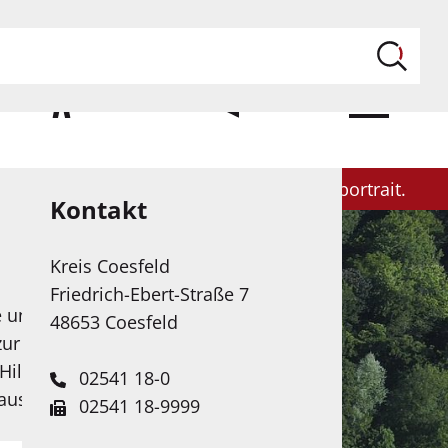
ILFE
KONTAKT
MENÜ
Politik
Themen & Projekte
Kreisportrait
Kontakt
Kreis Coesfeld
Friedrich-Ebert-Straße 7
e unserer Web-Seite in
48653 Coesfeld
zur Verfügung. Das
Hilfe Künstlicher
02541 18-0
 ausgebaut.
02541 18-9999