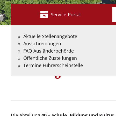
W
Service-Portal
s
S
B
Aktuelle Stellenangebote
S
Ausschreibungen
e
FAQ Ausländerbehörde
Kreis Coesfeld
Kreisverwaltung
Organisation + Abt
Öffentliche Zustellungen
Termine Führerscheinstelle
Abteilung 40 – Schul
Die Abteilung
40 – Schule, Bildung und Kultur