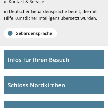
Sie?
Kontakt & Service
Nordkirchen
Auf der folgenden Seite stellen wir Informationen
Bitte
in Deutscher Gebärdensprache bereit, die mit
Suchbegriff
Hilfe Künstlicher Intelligenz übersetzt wurden.
eingeben.
Konzertprogramm
Gebärdensprache
Infos für Ihren Besuch
Schloss Nordkirchen