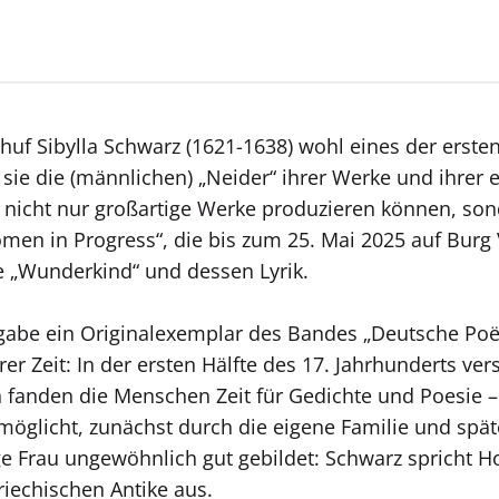
uf Sibylla Schwarz (1621-1638) wohl eines der erste
sie die (männlichen) „Neider“ ihrer Werke und ihrer 
 nicht nur großartige Werke produzieren können, sond
men in Progress“, die bis zum 25. Mai 2025 auf Burg 
 „Wunderkind“ und dessen Lyrik.
ihgabe ein Originalexemplar des Bandes „Deutsche Poë
rer Zeit: In der ersten Hälfte des 17. Jahrhunderts v
n fanden die Menschen Zeit für Gedichte und Poesie – 
ermöglicht, zunächst durch die eigene Familie und spä
nge Frau ungewöhnlich gut gebildet: Schwarz spricht Ho
riechischen Antike aus.