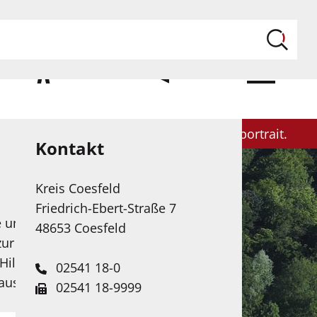
ILFE
KONTAKT
MENÜ
Politik
Themen & Projekte
Kreisportrait
Kontakt
Kreis Coesfeld
Friedrich-Ebert-Straße 7
e unserer Web-Seite in
48653 Coesfeld
zur Verfügung. Das
Hilfe Künstlicher
02541 18-0
 ausgebaut.
02541 18-9999