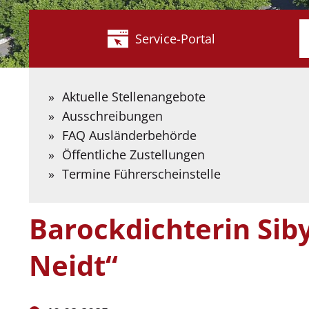
W
Service-Portal
s
S
B
Aktuelle Stellenangebote
S
Ausschreibungen
e
FAQ Ausländerbehörde
Kreis Coesfeld
Aktuelles
Pressemeldungen
Dichtku
Öffentliche Zustellungen
Termine Führerscheinstelle
Dichtkunst trifft au
Barockdichterin Sib
Neidt“