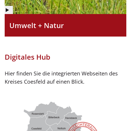
©
Copyright
Umwelt + Natur
Informationen
für
Abbildung
Digitales Hub
Hier finden Sie die integrierten Webseiten des
Kreises Coesfeld auf einen Blick.