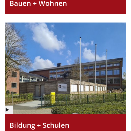
Bauen + Wohnen
Informationen
für
Abbildung
©
Copyright
Bildung + Schulen
Informationen