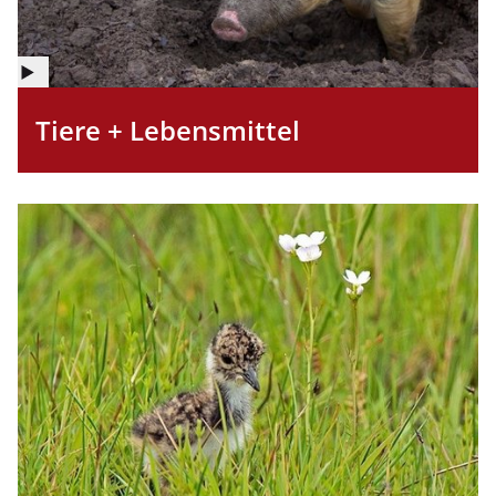
©
Copyright
Tiere + Lebensmittel
Informationen
für
Abbildung