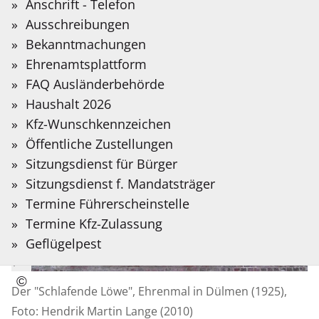
Sie?
Anschrift - Telefon
Auf der folgenden Seite stellen wir Informationen
Bitte
Ausschreibungen
in Deutscher Gebärdensprache bereit, die mit
Suchbegriff
Bekanntmachungen
Hilfe Künstlicher Intelligenz übersetzt wurden.
eingeben.
Ehrenamtsplattform
FAQ Ausländerbehörde
Gebärdensprache
Haushalt 2026
Kfz-Wunschkennzeichen
Öffentliche Zustellungen
Sitzungsdienst für Bürger
Sitzungsdienst f. Mandatsträger
Termine Führerscheinstelle
Termine Kfz-Zulassung
Geflügelpest
©
Copyright
Der "Schlafende Löwe", Ehrenmal in Dülmen (1925),
Informationen
Foto: Hendrik Martin Lange (2010)