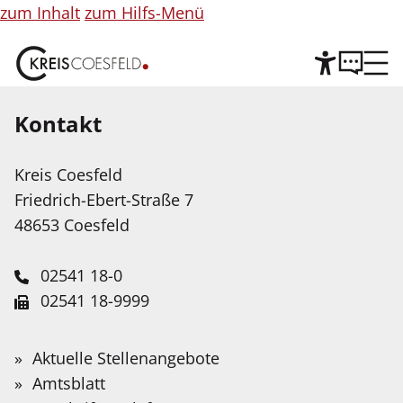
zum Inhalt
zum Hilfs-Menü
Kontakt
Hilfe
Kreis Coesfeld
Leichte Sprache
Friedrich-Ebert-Straße 7
Wir stellen Inhalte unserer Web-Seite in Leichter
48653 Coesfeld
Sprache zur Verfügung. Das Angebot wird mit
Hilfe Künstlicher Intelligenz weiter ausgebaut.
02541 18-0
02541 18-9999
Service-Portal
Suche
Schnellfinder
Leichte Sprache
info@kreis-coesfeld.de
Suche
Grundlagen 1:
Wonach
Aktuelle Stellenangebote
Kontaktformular
suchen
Gebärdensprache
Amtsblatt
Geschichtswissenschaft