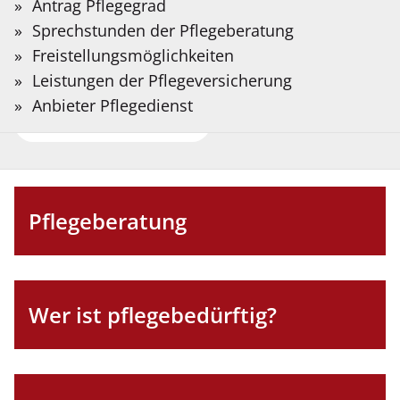
Sie?
Antrag Pflegegrad
Kreis Coesfeld
Auf der folgenden Seite stellen wir Informationen
Bitte
Sprechstunden der Pflegeberatung
in Deutscher Gebärdensprache bereit, die mit
Suchbegriff
Freistellungsmöglichkeiten
Hilfe Künstlicher Intelligenz übersetzt wurden.
eingeben.
Leistungen der Pflegeversicherung
Anbieter Pflegedienst
Aktuelles
Gebärdensprache
Pflegeberatung
Wer ist pflegebedürftig?