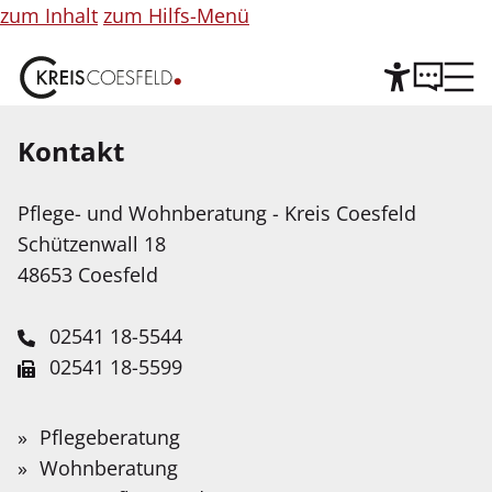
zum Inhalt
zum Hilfs-Menü
Kontakt
Hilfe
©
Copyright
Informationen
Pflege- und Wohnberatung - Kreis Coesfeld
Leichte Sprache
für
Schützenwall 18
Abbildung
Wir stellen Inhalte unserer Web-Seite in Leichter
48653 Coesfeld
Sprache zur Verfügung. Das Angebot wird mit
Hilfe Künstlicher Intelligenz weiter ausgebaut.
02541 18-5544
02541 18-5599
Service-Portal
Suche
Schnellfinder
Leichte Sprache
pflegeberatung@kreis-coesfeld.de
Suche
Willkommen bei der Pflege-
Wonach
Pflegeberatung
Kontaktformular
suchen
Gebärdensprache
Wohnberatung
und Wohnberatung für den