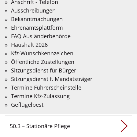
Sie?
Anschrift - Telefon
Auf der folgenden Seite stellen wir Informationen
Bitte
Ausschreibungen
in Deutscher Gebärdensprache bereit, die mit
Suchbegriff
Bekanntmachungen
Hilfe Künstlicher Intelligenz übersetzt wurden.
Die Abteilung
50 – Soziales und Jobcenter
des
eingeben.
Ehrenamtsplattform
Kreises Coesfeld ist in die fünf Fachdienste
FAQ Ausländerbehörde
Gebärdensprache
unterteilt:
Haushalt 2026
Kfz-Wunschkennzeichen
Fachdienste
Öffentliche Zustellungen
Sitzungsdienst für Bürger
Sitzungsdienst f. Mandatsträger
50.1 – Finanzen
Termine Führerscheinstelle
Termine Kfz-Zulassung
50.2 – Ambulante Leistungen
Geflügelpest
50.3 – Stationäre Pflege