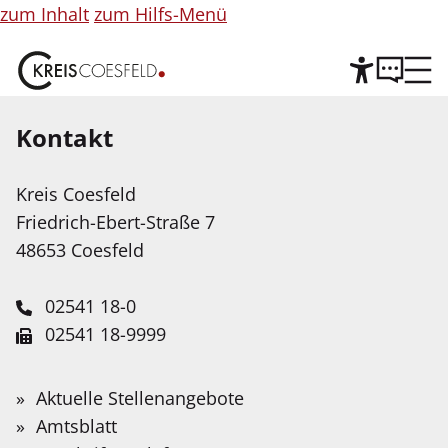
zum Inhalt
zum Hilfs-Menü
Kontakt
Hilfe
©
Copyright
Informationen
Kreis Coesfeld
Leichte Sprache
für
Friedrich-Ebert-Straße 7
Abbildung
Wir stellen Inhalte unserer Web-Seite in Leichter
48653 Coesfeld
Sprache zur Verfügung. Das Angebot wird mit
Hilfe Künstlicher Intelligenz weiter ausgebaut.
02541 18-0
02541 18-9999
Service-Portal
Suche
Schnellfinder
Leichte Sprache
info@kreis-coesfeld.de
Suche
Abteilung 50 – Soziales und
Wonach
Aktuelle Stellenangebote
Kontaktformular
suchen
Gebärdensprache
Amtsblatt
Jobcenter