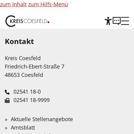
zum Inhalt
zum Hilfs-Menü
Kontakt
Hilfe
©
Copyright
Informationen
Kreis Coesfeld
Leichte Sprache
für
Friedrich-Ebert-Straße 7
Abbildung
Wir stellen Inhalte unserer Web-Seite in Leichter
48653 Coesfeld
Sprache zur Verfügung. Das Angebot wird mit
Hilfe Künstlicher Intelligenz weiter ausgebaut.
02541 18-0
02541 18-9999
Service-Portal
Suche
Schnellfinder
Leichte Sprache
info@kreis-coesfeld.de
Suche
Das Team des zdi-
Wonach
Aktuelle Stellenangebote
Kontaktformular
suchen
Gebärdensprache
Amtsblatt
Netzwerkes und der