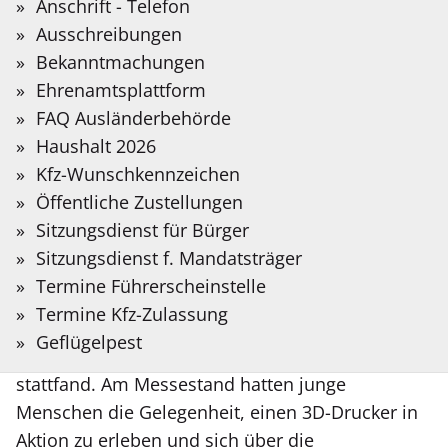
Sie?
Anschrift - Telefon
Kommunalen Koordinierung
Auf der folgenden Seite stellen wir Informationen
Bitte
Ausschreibungen
in Deutscher Gebärdensprache bereit, die mit
KAoA des Kreises Coesfeld
Suchbegriff
Bekanntmachungen
Hilfe Künstlicher Intelligenz übersetzt wurden.
auf der CoeMBO 2024
eingeben.
Ehrenamtsplattform
FAQ Ausländerbehörde
Meldung
19.11.2024
Gebärdensprache
Haushalt 2026
vom:
Kfz-Wunschkennzeichen
Öffentliche Zustellungen
Das Team des zdi-Netzwerkes und der
Sitzungsdienst für Bürger
Kommunalen Koordinierungsstelle „Kein
Sitzungsdienst f. Mandatsträger
Anschluss ohne Abschluss“ (kurz: KAoA) des
Termine Führerscheinstelle
Kreises Coesfeld präsentierte sich mit seinen
Termine Kfz-Zulassung
Angeboten auf der Berufsinformationsmesse
Geflügelpest
CoeMBO in Coesfeld, die am 16.11.2024
stattfand. Am Messestand hatten junge
Menschen die Gelegenheit, einen 3D-Drucker in
Aktion zu erleben und sich über die