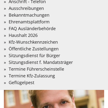
Sie?
Anschrift - Telefon
Arbeitslosenzahlen im Mai
Auf der folgenden Seite stellen wir Informationen
Bitte
Ausschreibungen
in Deutscher Gebärdensprache bereit, die mit
2026
Suchbegriff
Bekanntmachungen
Hilfe Künstlicher Intelligenz übersetzt wurden.
eingeben.
Meldung
Ehrenamtsplattform
29.05.2026
vom:
FAQ Ausländerbehörde
Gebärdensprache
Haushalt 2026
Kfz-Wunschkennzeichen
Öffentliche Zustellungen
Sitzungsdienst für Bürger
Sitzungsdienst f. Mandatsträger
Termine Führerscheinstelle
Termine Kfz-Zulassung
Geflügelpest