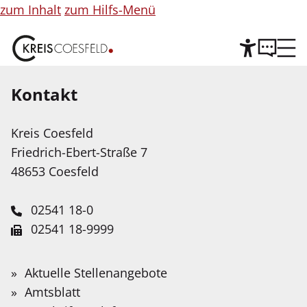
zum Inhalt
zum Hilfs-Menü
Kontakt
Hilfe
©
Copyright
Informationen
Kreis Coesfeld
Leichte Sprache
für
Friedrich-Ebert-Straße 7
Abbildung
Wir stellen Inhalte unserer Web-Seite in Leichter
48653 Coesfeld
Sprache zur Verfügung. Das Angebot wird mit
Hilfe Künstlicher Intelligenz weiter ausgebaut.
02541 18-0
02541 18-9999
Service-Portal
Suche
Schnellfinder
Leichte Sprache
info@kreis-coesfeld.de
Suche
Erneuter Rückgang der
Wonach
Aktuelle Stellenangebote
Kontaktformular
suchen
Gebärdensprache
Amtsblatt
absoluten