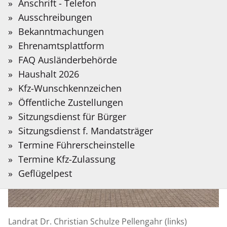
Sie?
Anschrift - Telefon
Kreises Coesfeld
Auf der folgenden Seite stellen wir Informationen
Bitte
Ausschreibungen
in Deutscher Gebärdensprache bereit, die mit
Meldung
18.05.2026
Suchbegriff
Bekanntmachungen
Hilfe Künstlicher Intelligenz übersetzt wurden.
vom:
eingeben.
Ehrenamtsplattform
FAQ Ausländerbehörde
Gebärdensprache
Haushalt 2026
Kfz-Wunschkennzeichen
Öffentliche Zustellungen
Sitzungsdienst für Bürger
Sitzungsdienst f. Mandatsträger
Termine Führerscheinstelle
Termine Kfz-Zulassung
Geflügelpest
Landrat Dr. Christian Schulze Pellengahr (links)