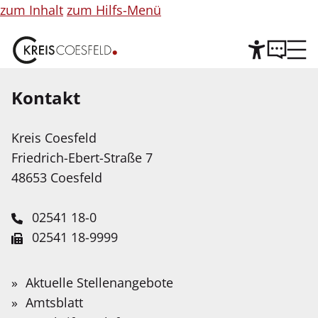
zum Inhalt
zum Hilfs-Menü
Kontakt
Hilfe
©
Copyright
Informationen
Kreis Coesfeld
Leichte Sprache
für
Friedrich-Ebert-Straße 7
Abbildung
Wir stellen Inhalte unserer Web-Seite in Leichter
48653 Coesfeld
Sprache zur Verfügung. Das Angebot wird mit
Hilfe Künstlicher Intelligenz weiter ausgebaut.
02541 18-0
02541 18-9999
Service-Portal
Suche
Schnellfinder
Leichte Sprache
info@kreis-coesfeld.de
Suche
Intensive Einblicke in
Wonach
Aktuelle Stellenangebote
Kontaktformular
suchen
Gebärdensprache
Amtsblatt
Struktur und Aufgaben des