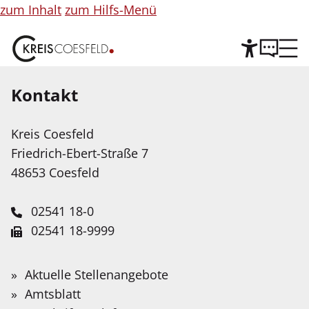
zum Inhalt
zum Hilfs-Menü
Kontakt
Hilfe
©
Copyright
Informationen
Kreis Coesfeld
Leichte Sprache
für
Friedrich-Ebert-Straße 7
Abbildung
Wir stellen Inhalte unserer Web-Seite in Leichter
48653 Coesfeld
Sprache zur Verfügung. Das Angebot wird mit
Hilfe Künstlicher Intelligenz weiter ausgebaut.
02541 18-0
02541 18-9999
Service-Portal
Suche
Schnellfinder
Leichte Sprache
info@kreis-coesfeld.de
Suche
„Landtag lokal“ im Kreis
Wonach
Aktuelle Stellenangebote
Kontaktformular
suchen
Gebärdensprache
Amtsblatt
Coesfeld