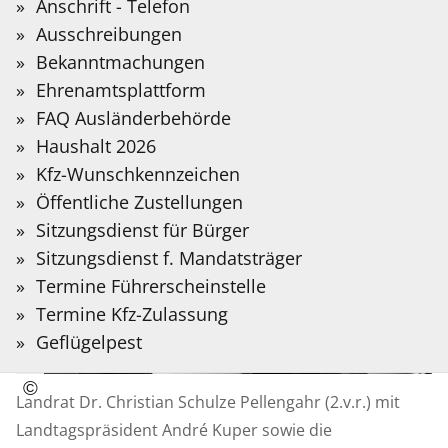
Sie?
Anschrift - Telefon
Auf der folgenden Seite stellen wir Informationen
Meldung
19.05.2026
Bitte
Ausschreibungen
in Deutscher Gebärdensprache bereit, die mit
vom:
Suchbegriff
Bekanntmachungen
Hilfe Künstlicher Intelligenz übersetzt wurden.
eingeben.
Ehrenamtsplattform
FAQ Ausländerbehörde
Gebärdensprache
Haushalt 2026
Kfz-Wunschkennzeichen
Öffentliche Zustellungen
Sitzungsdienst für Bürger
Sitzungsdienst f. Mandatsträger
Termine Führerscheinstelle
Termine Kfz-Zulassung
Geflügelpest
©
Copyright
Landrat Dr. Christian Schulze Pellengahr (2.v.r.) mit
Informationen
Landtagspräsident André Kuper sowie die
für