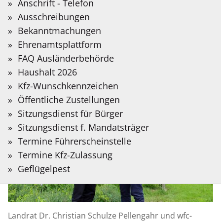
Sie?
Anschrift - Telefon
Herausforderungen stabil
Auf der folgenden Seite stellen wir Informationen
Bitte
Ausschreibungen
in Deutscher Gebärdensprache bereit, die mit
Meldung
23.06.2026
Suchbegriff
Bekanntmachungen
Hilfe Künstlicher Intelligenz übersetzt wurden.
vom:
eingeben.
Ehrenamtsplattform
FAQ Ausländerbehörde
Gebärdensprache
Haushalt 2026
Kfz-Wunschkennzeichen
Öffentliche Zustellungen
Sitzungsdienst für Bürger
Sitzungsdienst f. Mandatsträger
Termine Führerscheinstelle
Termine Kfz-Zulassung
Geflügelpest
Landrat Dr. Christian Schulze Pellengahr und wfc-