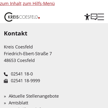
zum Inhalt
zum Hilfs-Menü
Kontakt
Hilfe
©
Copyright
Informationen
Kreis Coesfeld
Leichte Sprache
für
Friedrich-Ebert-Straße 7
Abbildung
Wir stellen Inhalte unserer Web-Seite in Leichter
48653 Coesfeld
Sprache zur Verfügung. Das Angebot wird mit
Hilfe Künstlicher Intelligenz weiter ausgebaut.
02541 18-0
02541 18-9999
Service-Portal
Suche
Schnellfinder
Leichte Sprache
info@kreis-coesfeld.de
Suche
Wirtschaft im Kreis Coesfeld
Wonach
Aktuelle Stellenangebote
Kontaktformular
suchen
Gebärdensprache
Amtsblatt
bleibt trotz der