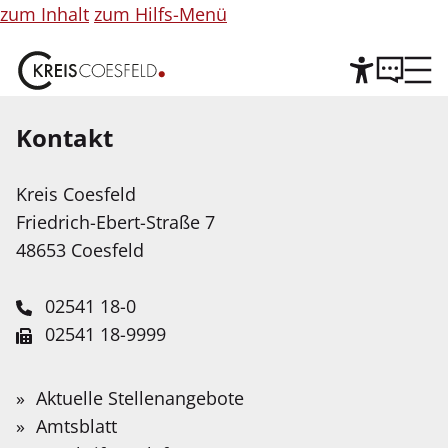
zum Inhalt
zum Hilfs-Menü
Kontakt
Hilfe
©
Copyright
Informationen
Kreis Coesfeld
Leichte Sprache
für
Friedrich-Ebert-Straße 7
Abbildung
Wir stellen Inhalte unserer Web-Seite in Leichter
48653 Coesfeld
Sprache zur Verfügung. Das Angebot wird mit
Hilfe Künstlicher Intelligenz weiter ausgebaut.
02541 18-0
02541 18-9999
Service-Portal
Suche
Schnellfinder
Leichte Sprache
info@kreis-coesfeld.de
Suche
Öffentliche Zustellung gem. §
Wonach
Aktuelle Stellenangebote
Kontaktformular
suchen
Gebärdensprache
Amtsblatt
10 LZG NRW an Frau