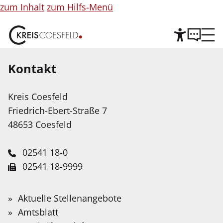
zum Inhalt
zum Hilfs-Menü
Kontakt
Hilfe
©
Copyright
Informationen
Kreis Coesfeld
Leichte Sprache
für
Friedrich-Ebert-Straße 7
Abbildung
Wir stellen Inhalte unserer Web-Seite in Leichter
48653 Coesfeld
Sprache zur Verfügung. Das Angebot wird mit
Hilfe Künstlicher Intelligenz weiter ausgebaut.
02541 18-0
02541 18-9999
Service-Portal
Suche
Schnellfinder
Leichte Sprache
info@kreis-coesfeld.de
Suche
Öffentliche Zustellung gem. §
Wonach
Aktuelle Stellenangebote
Kontaktformular
suchen
Gebärdensprache
Amtsblatt
10 LZG NRW an Frau