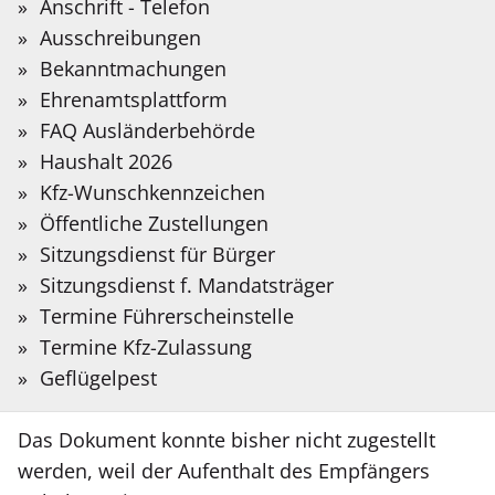
Sie?
Anschrift - Telefon
Abed Al Aal
Auf der folgenden Seite stellen wir Informationen
Bitte
Ausschreibungen
in Deutscher Gebärdensprache bereit, die mit
Meldung
13.05.2026
Suchbegriff
Bekanntmachungen
Hilfe Künstlicher Intelligenz übersetzt wurden.
vom:
eingeben.
Ehrenamtsplattform
FAQ Ausländerbehörde
Gebärdensprache
Benachrichtigung des Kreises Coesfeld über
Haushalt 2026
die Anordnung einer öffentlichen Zustellung
Kfz-Wunschkennzeichen
gem. § 10 LZG NRW an Herrn Dib Abed Al Aal
Öffentliche Zustellungen
Sitzungsdienst für Bürger
Ein Dokument des Kreises Coesfeld vom
Sitzungsdienst f. Mandatsträger
13.05.2026, Aktenzeichen 133 60 50/99823, ist
Termine Führerscheinstelle
zuzustellen an Herrn Dib Abed Al Aal , zuletzt
Termine Kfz-Zulassung
wohnhaft in Oberstraße 10, 59394 Nordkirchen.
Geflügelpest
Das Dokument konnte bisher nicht zugestellt
werden, weil der Aufenthalt des Empfängers