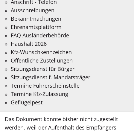
Sie?
Anschrift - Telefon
Cukur
Auf der folgenden Seite stellen wir Informationen
Bitte
Ausschreibungen
in Deutscher Gebärdensprache bereit, die mit
Meldung
13.05.2026
Suchbegriff
Bekanntmachungen
Hilfe Künstlicher Intelligenz übersetzt wurden.
vom:
eingeben.
Ehrenamtsplattform
FAQ Ausländerbehörde
Gebärdensprache
Benachrichtigung des Kreises Coesfeld über
Haushalt 2026
die Anordnung einer öffentlichen Zustellung
Kfz-Wunschkennzeichen
gem. § 10 LZG NRW an Herrn Efe Cukur
Öffentliche Zustellungen
Sitzungsdienst für Bürger
Ein Dokument des Kreises Coesfeld vom
Sitzungsdienst f. Mandatsträger
05.05.2026, Aktenzeichen 36 VA COE-I3535, ist
Termine Führerscheinstelle
zuzustellen an Herrn Efe Cukur, zuletzt wohnhaft
Termine Kfz-Zulassung
in Bahnhofstr. 8, 48301 Nottuln.
Geflügelpest
Das Dokument konnte bisher nicht zugestellt
werden, weil der Aufenthalt des Empfängers