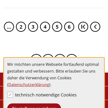
...
2
3
4
5
6
Wir möchten unsere Webseite fortlaufend optimal
gestalten und verbessern. Bitte erlauben Sie uns
daher die Verwendung von Cookies
Kontakt
(
Datenschutzerklärung
).
Service
technisch notwendige Cookies
Newsletter