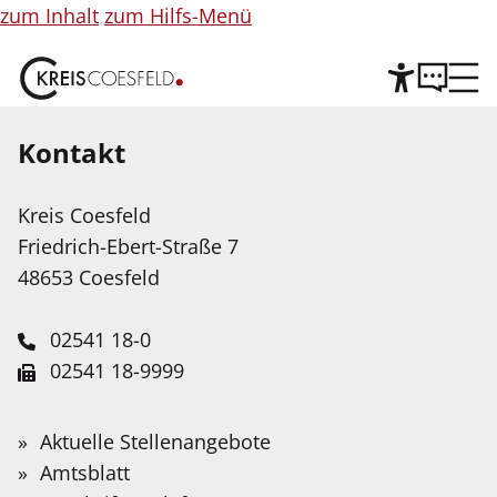
zum Inhalt
zum Hilfs-Menü
Kontakt
Hilfe
©
Copyright
Informationen
Kreis Coesfeld
Leichte Sprache
für
Friedrich-Ebert-Straße 7
Abbildung
Wir stellen Inhalte unserer Web-Seite in Leichter
48653 Coesfeld
Sprache zur Verfügung. Das Angebot wird mit
Hilfe Künstlicher Intelligenz weiter ausgebaut.
02541 18-0
02541 18-9999
Service-Portal
Suche
Schnellfinder
Leichte Sprache
info@kreis-coesfeld.de
Suche
Öffentliche Zustellungen
Wonach
Aktuelle Stellenangebote
Kontaktformular
suchen
Gebärdensprache
Amtsblatt